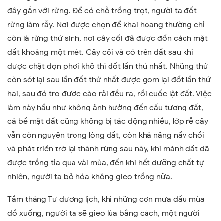
đây gắn với rừng. Để có chỗ trồng trọt, người ta đốt
rừng làm rẫy. Nơi được chọn để khai hoang thường chỉ
còn là rừng thứ sinh, nơi cây cối đã được đốn cách mặt
đất khoảng một mét. Cây cối và cỏ trên đất sau khi
được chặt dọn phơi khô thì đốt lần thứ nhất. Những thứ
còn sót lại sau lần đốt thứ nhất được gom lại đốt lần thứ
hai, sau đó tro được cào rải đều ra, rồi cuốc lật đất. Việc
làm này hầu như không ảnh hưởng đến cấu tượng đất,
cả bề mặt đất cũng không bị tác động nhiều, lớp rễ cây
vẫn còn nguyên trong lòng đất, còn khả năng nẩy chồi
và phát triển trở lại thành rừng sau này, khi mảnh đất đã
được trồng tỉa qua vài mùa, đến khi hết dưỡng chất tự
nhiên, người ta bỏ hóa không gieo trồng nữa.
Tầm tháng Tư dương lịch, khi những cơn mưa đầu mùa
đổ xuống, người ta sẽ gieo lúa bằng cách, một người