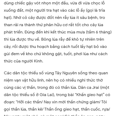
dùng chiếc gậy vót nhọn một đầu, vừa đi vừa chọc lỗ
xuống đất, một người tra hạt vào các lỗ ấy (gọi là trỉa
hạt). Nhờ cỏ cây được đốt nên rẫy lúa ít sâu bệnh, tro
than rải ra thành thứ phân hữu cơ rất tốt cho cây lúa
phát triển. Đúng đến khi kết thúc mùa mưa (tầm 6 tháng)
thì lúa được thu về. Bông lúa rẫy để khô tự nhiên trên
cây, rồi được thu hoạch bằng cách tuốt lấy hạt bỏ vào
gùi đem về kho chứ không gặt, tuốt, phơi lúa như cách
thức của người Kinh.
Các dân tộc thiểu số vùng Tây Nguyên sống theo quan
niệm vạn vật hữu linh, nên họ có nhiều nghi thức thờ
cúng các vị thần, trong đó có thần lúa. Dân ca Jrai (một
dân tộc thiểu số ở Gia Lai), trong bài “Khấn gieo hạt” có
đoạn: “Hỡi các thần/ Nay xin mời thần chứng giám/ Tôi
gọi thần lúa, thần kê/ Thần ống gieo hạt, thần cuốc, rựa/