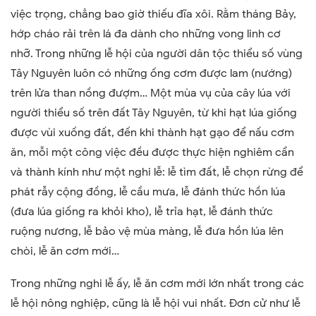
việc trọng, chẳng bao giờ thiếu đĩa xôi. Rằm tháng Bảy,
hớp cháo rải trên lá đa dành cho những vong linh cơ
nhỡ. Trong những lễ hội của người dân tộc thiểu số vùng
Tây Nguyên luôn có những ống cơm được lam (nướng)
trên lửa than nồng đượm… Một mùa vụ của cây lúa với
người thiểu số trên đất Tây Nguyên, từ khi hạt lúa giống
được vùi xuống đất, đến khi thành hạt gạo để nấu cơm
ăn, mỗi một công việc đều được thực hiện nghiêm cẩn
và thành kính như một nghi lễ: lễ tìm đất, lễ chọn rừng để
phát rẫy cộng đồng, lễ cầu mưa, lễ đánh thức hồn lúa
(đưa lúa giống ra khỏi kho), lễ trỉa hạt, lễ đánh thức
ruộng nương, lễ bảo vệ mùa màng, lễ đưa hồn lúa lên
chòi, lễ ăn cơm mới…
Trong những nghi lễ ấy, lễ ăn cơm mới lớn nhất trong các
lễ hội nông nghiệp, cũng là lễ hội vui nhất. Đơn cử như lễ