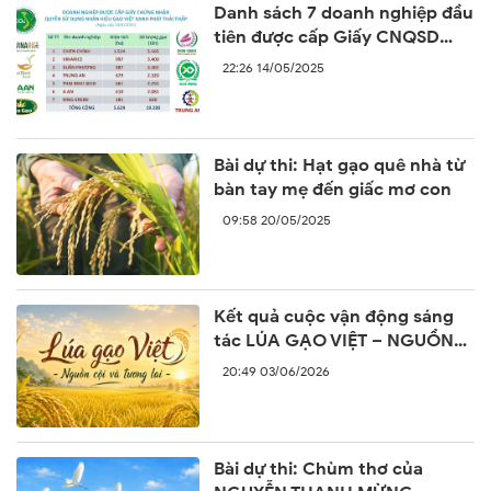
Danh sách 7 doanh nghiệp đầu
tiên được cấp Giấy CNQSD
nhãn hiệu “Gạo Việt xanh phát
22:26 14/05/2025
thải thấp”
Bài dự thi: Hạt gạo quê nhà từ
bàn tay mẹ đến giấc mơ con
09:58 20/05/2025
Kết quả cuộc vận động sáng
tác LÚA GẠO VIỆT – NGUỒN
CỘI VÀ TƯƠNG LAI
20:49 03/06/2026
Bài dự thi: Chùm thơ của