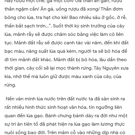
Này rượu một ché, gà một con/ Gà thần ăn gan, rượu
thần ngậm cần/ Ăn gà, uống rượu đã xong/ Thần đơm
bông cho lúa, tra hạt cho kê/ Bao nhiêu sâu ở gốc, ở rễ,
thần bắt sạch trơn…”. Suốt thời kỳ sinh trưởng của cây
lúa, mảnh rẫy sẽ được chăm sóc bằng việc làm cỏ liên
tục. Mảnh đất rẫy sẽ được canh tác vài năm, đến khi đất
bạc màu, năng suất lúa quá kém, người ta sẽ bỏ hóa để
đi tìm mảnh đất khác. Mảnh đất bị bỏ hóa, lâu dần theo
thời gian, cây cối sẽ lại mọc thành rừng. Tây Nguyên xưa
kia, nhờ thế mà luôn giữ được màu xanh của cây, của
rừng.
Nền văn minh lúa nước trên đất nước ta đã sản sinh ra
rất nhiều hình thức sinh hoạt văn hóa, tín ngưỡng liên
quan đến lúa gạo. Bánh chưng bánh dày ra đời như một
sự tri ân tiên tổ đã phát hiện ra lúa gạo làm lương thực
nuôi sống bao đời. Trên mâm cỗ vào những dịp nhà có