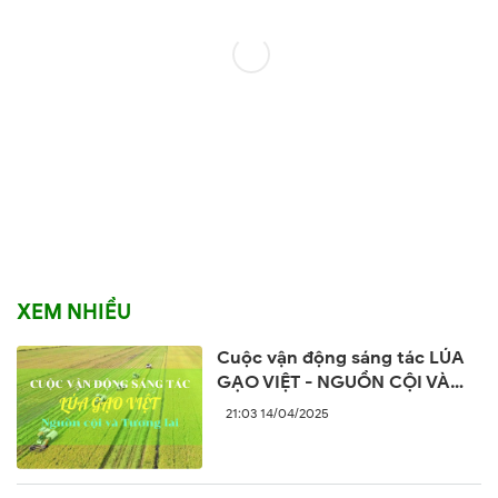
XEM NHIỀU
Cuộc vận động sáng tác LÚA
GẠO VIỆT - NGUỒN CỘI VÀ
TƯƠNG LAI
21:03 14/04/2025