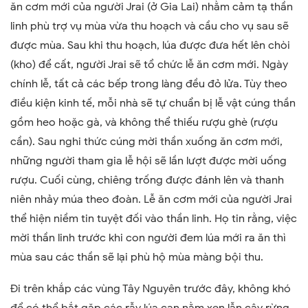
ăn cơm mới của người Jrai (ở Gia Lai) nhằm cảm tạ thần
linh phù trợ vụ mùa vừa thu hoạch và cầu cho vụ sau sẽ
được mùa. Sau khi thu hoạch, lúa được đưa hết lên chòi
(kho) để cất, người Jrai sẽ tổ chức lễ ăn cơm mới. Ngày
chính lễ, tất cả các bếp trong làng đều đỏ lửa. Tùy theo
điều kiện kinh tế, mỗi nhà sẽ tự chuẩn bị lễ vật cúng thần
gồm heo hoặc gà, và không thể thiếu rượu ghè (rượu
cần). Sau nghi thức cúng mời thần xuống ăn cơm mới,
những người tham gia lễ hội sẽ lần lượt được mời uống
rượu. Cuối cùng, chiêng trống được đánh lên và thanh
niên nhảy múa theo đoàn. Lễ ăn cơm mới của người Jrai
thể hiện niềm tin tuyệt đối vào thần linh. Họ tin rằng, việc
mời thần linh trước khi con người đem lúa mới ra ăn thì
mùa sau các thần sẽ lại phù hộ mùa màng bội thu.
Đi trên khắp các vùng Tây Nguyên trước đây, không khó
để có thể bắt gặp các rẫy lúa cạn nằm xen lẫn cây rừng.