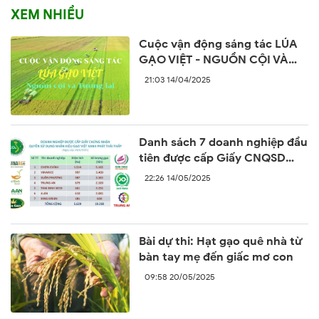
XEM NHIỀU
Cuộc vận động sáng tác LÚA
GẠO VIỆT - NGUỒN CỘI VÀ
TƯƠNG LAI
21:03 14/04/2025
Danh sách 7 doanh nghiệp đầu
tiên được cấp Giấy CNQSD
nhãn hiệu “Gạo Việt xanh phát
22:26 14/05/2025
thải thấp”
Bài dự thi: Hạt gạo quê nhà từ
bàn tay mẹ đến giấc mơ con
09:58 20/05/2025