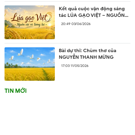
Kết quả cuộc vận động sáng
tác LÚA GẠO VIỆT – NGUỒN
CỘI VÀ TƯƠNG LAI
20:49 03/06/2026
Bài dự thi: Chùm thơ của
NGUYỄN THANH MỪNG
17:03 11/05/2026
TIN MỚI