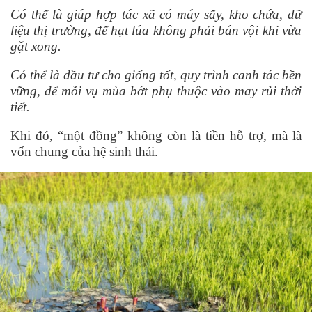
Có thể là giú
p h
ợp tác xã có máy sấy, kho chứa, dữ
liệu thị trường, để hạt lúa không phải bán vội khi vừa
gặt xong.
Có thể là đầu tư cho giống tốt, quy trình canh tác bền
vững, để mỗi vụ m
ù
a bớt phụ thuộc vào may rủi thời
tiết.
Khi đó,
“
một đồng” không còn là tiền hỗ trợ, mà là
vốn chung của hệ sinh thái.