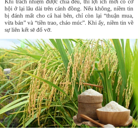
Khi trách nhiệm được chia đều, thì lợi ích mớ
i c
ó cơ
hội ở lại lâu dài trên cánh đồng. Nếu không, niềm tin
bị đánh mất cho cả hai bên, chỉ còn lại “thuận mua,
vừa bán” và “tiền trao, cháo múc”. Khi ấy, niềm tin về
sự liên kết sẽ đổ vỡ.