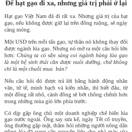
Để hạt gạo đi xa, nhưng gi
á
trị phải ở lại
Hạt gạo Việt Nam đã đi rất xa. Nhưng gi
á
trị của hạt
gạo, nếu không được giữ lại trên đồng ruộng, sẽ ngày
càng mỏng.
Một USD trên mỗi tấn gạo, tự thân nó không thay đổi
được ngành lúa gạo. Nhưng nó mở ra một câu hỏi lớn
hơn:
Chúng ta có sẵn sàng coi ngành hàng lúa gạ
o
l
à một hệ sinh thá
i c
ần được nuôi dưỡng, chứ không
chỉ là một chuỗi mua bá
n?
Nếu câu hỏi đó được trả lời bằng hành động nhân
văn, tử tế, minh bạch và kiên nhẫn, thì biết đâu, từ
một đồng rất nhỏ, cánh đồng sẽ bớt chông chênh hơn
trong những m
ùa gi
ó lớn phía trước.
Có d
ị
p g
ặ
p ông ch
ủ
m
ộ
t doanh nghi
ệ
p ch
ế
bi
ế
n lúa
g
ạ
o nư
ớ
c ngoài. Ông say sưa k
ể
, ngày T
ế
t c
ổ
truy
ề
n,
ông thư
ờ
ng g
ặ
p m
ặ
t, thăm h
ỏ
i nh
ữ
ng ngư
ờ
i nông dân
tr
ồ
ng lúa đã cung c
ấ
p nguyên li
ệ
u cho nhà máy c
ủ
a