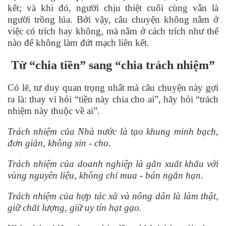
kết; và khi đó, ngườ
i ch
ịu thiệt cuố
i cù
ng vẫn là
người trồng lúa. Bởi vậy, câu chuyện không nằm ở
việc có trích hay không, mà nằm ở cách trích như thế
nào để không làm đứt mạch liên kết.
Từ “
chia ti
ền” sang
“
chia tr
ách nhiệm”
Có lẽ, tư duy quan trọng nhất mà câu chuyện này gợi
ra là: thay vì hỏi
“
tiền này chia cho ai”, h
ã
y hỏi
“
trách
nhiệm này thuộc về ai”.
Trách nhiệ
m c
ủa Nhà nước là tạo khung minh bạch,
đơn giản, không xin -
cho.
Trách nhiệ
m c
ủa doanh nghiệp là gắn xuất khẩu với
v
ù
ng nguyên liệu, không chỉ mua - bán ngắn hạn.
Trách nhiệ
m c
ủa hợp tác xã và nông dân là làm thật,
giữ chất lượng, giữ uy tín hạt gạ
o.