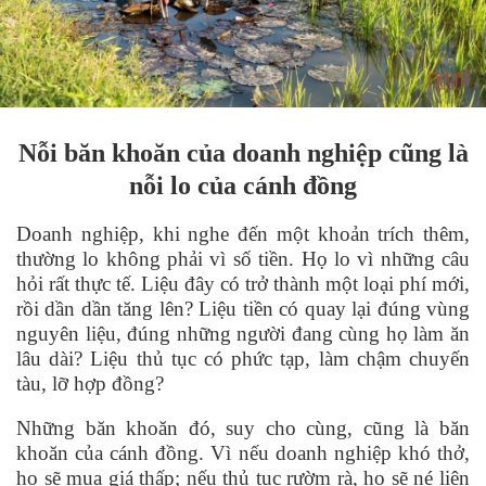
Nỗi băn khoăn của doanh nghiệp cũng là
nỗ
i lo c
ủa cánh đồng
Doanh nghiệp, khi nghe đến một khoản trích thêm,
thường lo không phải vì số tiền. Họ lo vì những câu
hỏi rất thực tế. Liệu đây có trở thành một loại phí mới,
rồi dần dần tăng lê
n?
Liệu tiền có quay lại đúng v
ù
ng
nguyên liệu, đúng những người đang c
ù
ng họ làm ăn
lâu dà
i?
Liệu thủ tục có phức tạp, làm chậm chuyến
tàu, lỡ hợp đồ
ng?
Những băn khoăn đó, suy cho c
ù
ng, cũng là băn
khoăn của cánh đồng. Vì nếu doanh nghiệp khó thở,
họ sẽ mua giá thấp; nếu thủ tục rườm rà, họ sẽ n
é
liên