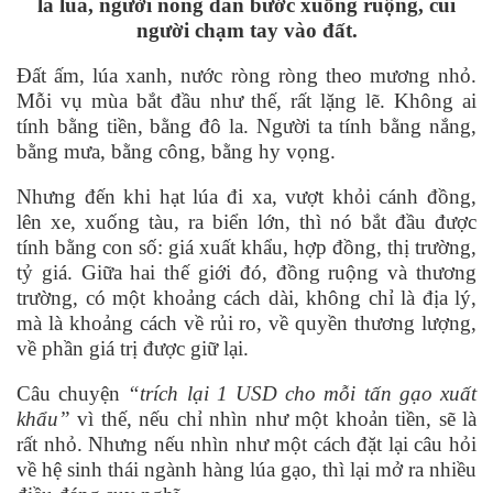
l
á
lúa, người nông dân bước xuống ruộng, cúi
ngườ
i ch
ạm tay vào đất.
Đất ấm, lúa xanh, nước ròng ròng theo mương nhỏ.
Mỗi vụ m
ù
a bắt đầu như thế, rất lặng lẽ. Không ai
tính bằng tiền, bằng đô la. Người ta tính bằng nắng,
bằng mưa, bằng công, bằng hy vọng.
Nhưng đến khi hạt lúa đi xa, vượt khỏ
i c
ánh đồng,
lên xe, xuống tàu, ra biển lớn, thì nó bắt đầu được
tính bằng con số: gi
á
xuất khẩu, hợp đồng, thị trường,
tỷ giá. Giữa hai thế giới đó, đồng ruộng và thương
trường, có một khoảng cá
ch d
ài, không chỉ là địa lý,
mà là khoảng cách về rủ
i ro, v
ề quyền thương lượng,
về phần gi
á
trị được giữ lại.
Câu chuyện
“
trích lại 1 USD cho mỗi tấn gạo xuất
khẩu”
vì thế, nếu chỉ nhìn như một khoản tiền, sẽ là
rất nhỏ. Nhưng nếu nhìn như một cách đặt lạ
i c
âu hỏi
về hệ sinh thái ngành hàng lúa gạo, thì lại mở ra nhiều