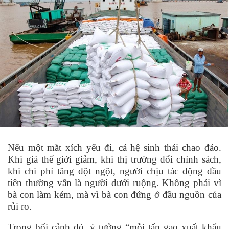
Nếu một mắt xích yếu đ
i, c
ả hệ sinh thái chao đảo.
Khi gi
á
thế giới giảm, khi thị trường đổ
i ch
ính sách,
khi chi phí tăng đột ngột, ngườ
i ch
ịu tác động đầu
tiên thường vẫn là người dưới ruộng. Không phải vì
bà con làm k
é
m, mà vì bà con đứng ở đầu nguồn của
rủ
i ro.
Trong bố
i c
ảnh đó, ý tưởng
“
mỗi tấn gạo xuất khẩu