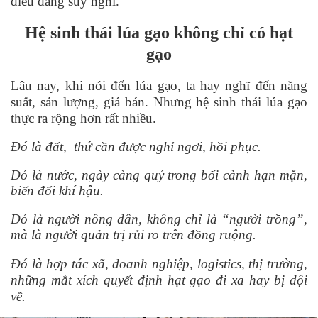
điều đáng suy nghĩ.
Hệ sinh thái lúa gạo không chỉ có hạt
gạo
Lâu nay, khi nói đến lúa gạo, ta hay nghĩ đến năng
suất, sản lượng, gi
á
bán. Nhưng hệ sinh thái lúa gạo
thực ra rộng hơn rất nhiều.
Đó là đất, thứ cần được nghỉ ngơi, hồi phục.
Đó là nước, ngày càng quý trong bố
i c
ảnh hạn mặn,
biến đổi khí hậu.
Đó là người nông dân, không chỉ là “người trồng”,
mà là ngườ
i qu
ản trị rủi ro trên đồng ruộng.
Đó là hợp tác x
ã
, doanh nghiệp, logistics, thị trường,
những mắt xích quyết định hạt gạo đi xa hay bị dội
về.