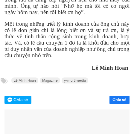
mình. Ông t
ự
hào nói “Nh
ờ
h
ọ
mà tôi có cơ ngơi
ngày hôm nay, nên tôi bi
ế
t ơn h
ọ
”.
M
ộ
t trong nh
ữ
ng tri
ế
t lý kinh doanh c
ủ
a ông ch
ủ
này
có l
ẽ
đơn gi
ả
n chì là lòng bi
ế
t ơn và s
ự
tr
ả
ơn, là ý
th
ứ
c v
ề
tinh th
ầ
n c
ộ
ng sinh trong kinh doanh, h
ợ
p
tác. Và, có l
ẽ
câu chuy
ệ
n 1 đô la là kh
ở
i đ
ầ
u cho m
ộ
t
tư duy nhân văn c
ủ
a doanh nghi
ệ
p như ông ch
ủ
trong
câu chuy
ệ
n nh
ỏ
trên.
Lê Minh Hoan
Lê Minh Hoan
Magazine
y-multimedia
Chia sẻ
Chia sẻ