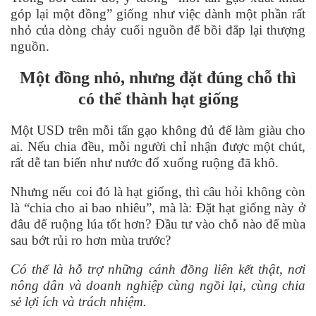
góp lại một đồng” giống như việc dành một phần rất
nhỏ của dòng chảy cuối nguồn để bồi đắp lại thượng
nguồn.
Một đồng nhỏ, nhưng đặt đúng chỗ thì
có thể thành hạt giống
Một USD trên mỗi tấn gạo không đủ để làm giàu cho
ai. Nếu chia đều, mỗi ngườ
i ch
ỉ nhận được một chút,
rất dễ tan biến như nước đổ xuống ruộng đã khô.
Nhưng nế
u coi
đó là hạt giống, thì câu hỏi không còn
là “chia cho ai bao nhiêu”, mà là: Đặt hạt giống này ở
đâu để ruộng lúa tốt hơ
n?
Đầu tư và
o ch
ỗ nào để m
ù
a
sau bớt rủi ro hơn m
ù
a trướ
c?
Có thể là hỗ trợ những cánh đồng liên kết thật, nơi
nông dân và doanh nghiệp c
ù
ng ngồi lạ
i, cù
ng chia
sẻ lợi ích và trách nhiệm.