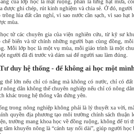
ảng của lớp học là mặt ruộng, phấn là từng hạt mưa, cò
a được ghi ch
é
p, rút kinh nghiệm và chia sẻ. Ở đó, ngườ
o trồng lúa đất cần nghỉ, vì sao nước cần sạch, vì sao hạt 
ược m
ù
a.
học tử các chuyên gia của viện nghiên cứu, từ kỹ sư kh
 chế biến và từ chính những người bạn c
ù
ng đồng, mỗi
ng. Mỗi lớ
p h
ọc là một vụ m
ù
a, mỗi giáo trình là một chu
một người đã đi trước và dám sai để người sau làm đúng.
Tư duy hệ
th
ống - để không ai học một mìn
g thể lớn nếu chỉ có nắng mà không có nước, chỉ có đấ
ư nông dân không thể chuyên nghiệp nếu chỉ có nông dân
ch khác trong hệ
th
ống vẫn đứ
ng y
ên.
ống trong nông nghiệp không phải là lý thuyết xa vời, m
ính quyền địa phương tạo môi trường chính sách thuận lợ
iện, trường mang khoa học về đồng ruộng, không để tri t
g tâm khuyến nông là “cánh tay nối dài”, giúp người học 