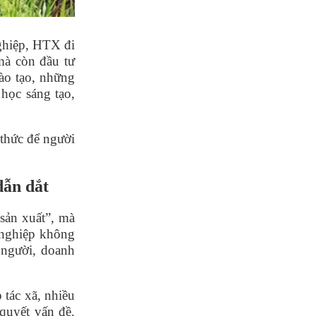
ghiệp,
HTX
đ
i
mà còn đầu tư
đào tạo, những
học sáng tạo,
 thức để người
dẫn dắt
 sản xuất”, mà
 nghiệp không
 người, doanh
 tác x
ã
, nhiều
quyết vấn đề.