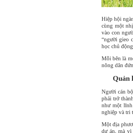
Hiệp hội ngà
cù
ng một nhị
vào con người
“
người gieo 
học chủ động
Mỗi bên là mộ
nông dân đứn
Quản l
Ngườ
i c
án bộ
phải trở
th
àn
như một lĩnh
nghiệ
p v
à tri
Một địa phươ
dự án, mà vì 