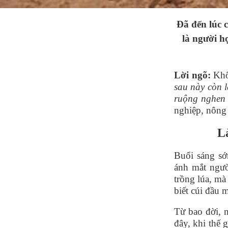
Đã đến lúc 
là người h
Lời ngõ:
Khô
sau này còn l
ruộng nghen
nghiệp, nông
L
Buổi sáng sớ
ánh mắt ngườ
trồng lúa, mà 
biết cúi đầu 
Từ bao đời, 
đây, khi thế 