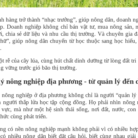
nh hàng trở
th
ành
“
nhạc trưởng”, giúp nông dân, doanh n
p. Doanh nghiệp không chỉ bán vật tư, mua nông sản, 
, chia sẻ dữ liệu và nhu cầu thị trường. Và chuyên gia 
chữ”, giúp nông dân chuyển từ học thuộc sang học hiểu, 
.
t rễ của câ
y l
úa, c
ù
ng hút chất dinh dưỡng từ lòng đất tri
g vững trước gió b
ã
o th
ị trường.
ý nông nghiệp địa phương - từ
qu
ản lý đến 
 nông nghiệp ở địa phương không chỉ là người
“
qu
ản lý
h người thắp lửa học tập cộng đồng. Họ phải nhìn nông
 vực, mà như một hệ sinh thái sống, nơi đất, nước, con
 thức c
ù
ng phát triển.
ng có nền nông nghiệp mạnh không phải vì có nhiều hợp
có nhiều nông dân biết đặt câu hỏi, biết c
ù
ng nhau giải 