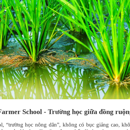
Farmer School
- Trường học giữa đồng ruộn
l
,
“
trường học nông dân”, không có bục giảng cao, kh