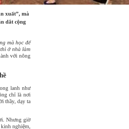
ản xuất”, mà
ẫn dắt cộng
ng mà học để
 thì ở nhà làm
hành với nông
hề
long lanh như
ng chỉ là nơi
i thầy, dạy ta
ời. Nhưng giờ
o kinh nghiệm,