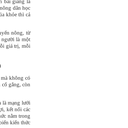
n bài giảng là
i nông dân học
lúa khỏ
e th
ì cả
uyến nông, từ
 người là một
ỗi gi
á
trị, mỗi
h
t mà không có
 cố gắng, còn
à là mạng lướ
i
i, kết nố
i c
ác
hức nằm trong
biến kiế
n th
ức