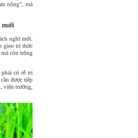
àm nông”, mà
i mới
ách nghĩ mới.
gieo tri thức
, mà còn trông
 phả
i c
ó rễ tri
 cần được tiếp
 viện trường,