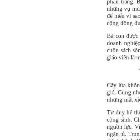
phấn trắng. B
những vụ m
ù
để hiểu vì sa
cộng đồng đ
Bà con được 
doanh nghiệp
cuốn sách số
giáo viên là 
Câ
y l
úa khôn
gió. Cũng nh
những mắt xí
Tư duy hệ
th
c
ộng sinh. Ch
nguồn lực. V
ngăn tủ. Trun