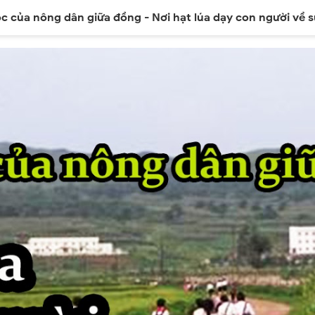
c của nông dân giữa đồng - Nơi hạt lúa dạy con người về 
minh Lúa nước
Chuyên đề
Diễn đàn
Liên kết
English Vers