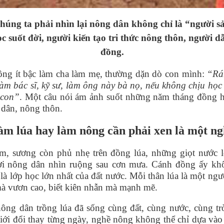
chúng ta phải nhìn lại nông dân không chỉ là “người s
ọc suốt đời, người kiến tạo tri thức nông thôn, người d
đồng.
ng ít bậc làm cha làm mẹ, thường dặn dò con mình:
“Rá
àm bác sĩ, kỹ sư, làm ông này bà nọ, nếu không chịu học
 con”
. Một câu nói ám ảnh suốt những năm tháng đồng 
 dân, nông thôn.
àm lúa hay làm nông cần phải xen là một ng
m, sương còn phủ nhẹ trên đồng lúa, những giọt nước 
i nông dân nhìn ruộng sau cơn mưa. Cánh đồng ấy khô
là lớ
p h
ọc lớn nhất của đất nước. Mỗi thân lúa là một ngườ
mà vươn cao, biết kiên nhẫn mà mạnh mẽ.
nông dân trồng lúa đã sống c
ù
ng đấ
t, c
ù
ng nước, c
ù
ng tr
giới đổi thay từng ngày, nghề nông không thể chỉ dựa và