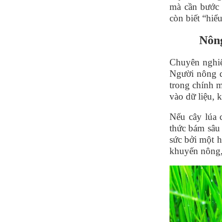
mà cần bước 
còn biết
“
hiể
Nông
Chuyên nghiệ
Người nông d
trong chính m
và
o d
ữ liệu, 
Nếu câ
y l
úa 
thức bám sâu 
sức bởi một 
khuyến nông,