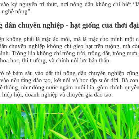
vào kỷ nguyên tri thức, nơi nông dân không chỉ biết
“
l
u nghề nông”.
 dân chuyên nghiệp - hạt giống của thời đạ
p không phải là mặc áo mới, mà là mặc cho mình một c
ân chuyên nghiệp không chỉ gieo hạt trên ruộng, mà còn 
ình. Trồng lúa không chỉ trông trời, trông đất, trông mưa
khoa họ
c, th
ị trường, và chính nội lực bả
n th
ân.
có rễ bám sâu vào đấ
t th
ì nông dân chuyên nghiệp cũng
vào nền tảng đào tạo, kết nối và học tập suốt đời. Bà con
hệ
th
ống, như dòng nước ngầm nuôi lúa, gồm chính quyền,
 hiệ
p h
ội, doanh nghiệ
p v
à chuyên gia đào tạ
o.