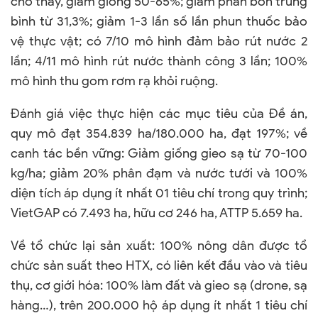
cho thấy, giảm giống 50-65%; giảm phân bón trung
bình từ 31,3%; giảm 1-3 lần số lần phun thuốc bảo
vệ thực vật; có 7/10 mô hình đảm bảo rút nước 2
lần; 4/11 mô hình rút nước thành công 3 lần; 100%
mô hình thu gom rơm rạ khỏi ruộng.
Đánh giá việc thực hiện các mục tiêu của Đề án,
quy mô đạt 354.839 ha/180.000 ha, đạt 197%; về
canh tác bền vững: Giảm giống gieo sạ từ 70-100
kg/ha; giảm 20% phân đạm và nước tưới và 100%
diện tích áp dụng ít nhất 01 tiêu chí trong quy trình;
VietGAP có 7.493 ha, hữu cơ 246 ha, ATTP 5.659 ha.
Về tổ chức lại sản xuất: 100% nông dân được tổ
chức sản suất theo HTX, có liên kết đầu vào và tiêu
thụ, cơ giới hóa: 100% làm đất và gieo sạ (drone, sạ
hàng…), trên 200.000 hộ áp dụng ít nhất 1 tiêu chí