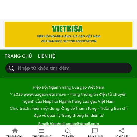
TRANG CHỦ
LIÊN HỆ
Hiệp hội Ngành hàng Lúa gạo Việt Nam
© 2025 www.luagaovietnam.vn - Trang thông tin điện tử chuyên
ngành của Hiệp hội Ngành hàng Lúa gạo Việt Nam
Chịu trách nhiệm nội dung: Ông Lê Thanh Tùng - Trưởng Ban chỉ
đạo về quản lý Trang thông tin điện tử
Email: hiephoiluagao@gmail.com
Đường dây nóng: Nhà báo Lê Thiếu Nhơn - 090.393.55.35
TRANG CHỦ
CHUYÊN MỤC
TÌM KIẾM
BÌNH LUẬN
CHIA SẺ