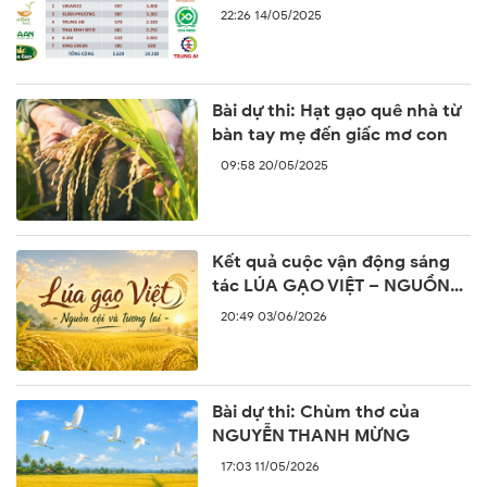
nhãn hiệu “Gạo Việt xanh phát
22:26 14/05/2025
thải thấp”
Bài dự thi: Hạt gạo quê nhà từ
bàn tay mẹ đến giấc mơ con
09:58 20/05/2025
Kết quả cuộc vận động sáng
tác LÚA GẠO VIỆT – NGUỒN
CỘI VÀ TƯƠNG LAI
20:49 03/06/2026
Bài dự thi: Chùm thơ của
NGUYỄN THANH MỪNG
17:03 11/05/2026