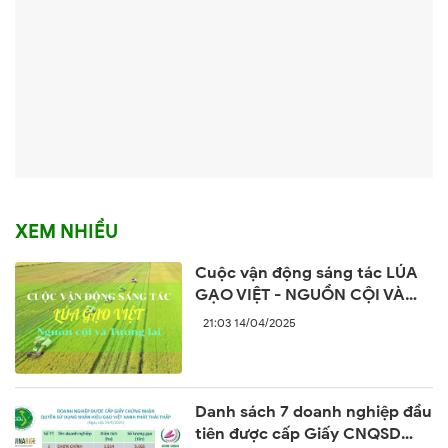
XEM NHIỀU
Cuộc vận động sáng tác LÚA
GẠO VIỆT - NGUỒN CỘI VÀ
TƯƠNG LAI
21:03 14/04/2025
Danh sách 7 doanh nghiệp đầu
tiên được cấp Giấy CNQSD