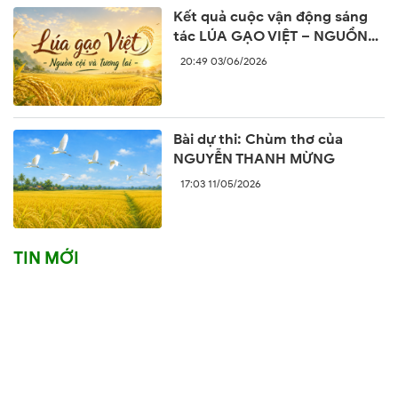
Kết quả cuộc vận động sáng
tác LÚA GẠO VIỆT – NGUỒN
CỘI VÀ TƯƠNG LAI
20:49 03/06/2026
Bài dự thi: Chùm thơ của
NGUYỄN THANH MỪNG
17:03 11/05/2026
TIN MỚI