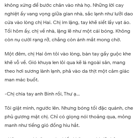
không xứng để bước chân vào nhà họ. Những lời cay
nghiệt ấy vang vọng giữa gian nhà, sắc lạnh như lưỡi dao
cứa vào lòng chị Hai. Chị im lặng, tay khẽ siết lấy vạt áo.
Tối hôm ấy, chị về nhà, lặng lẽ như một cái bóng. Không
còn nụ cười rạng rỡ, chẳng còn ánh mắt mong chờ.
Một đêm, chị Hai ôm tôi vào lòng, bàn tay gầy guộc khe
khẽ vỗ về. Gió khuya len lỏi qua kẽ lá ngoài sân, mang
theo hơi sương lành lạnh, phả vào da thịt một cảm giác
man mác buốt.
-Chị chia tay anh Bính rồi, Thư ạ…
Tôi giật mình, ngước lên. Nhưng bóng tối đặc quánh, che
phủ gương mặt chị. Chỉ có giọng nói thoảng qua, mỏng
manh như tiếng gió đồng hiu hắt.