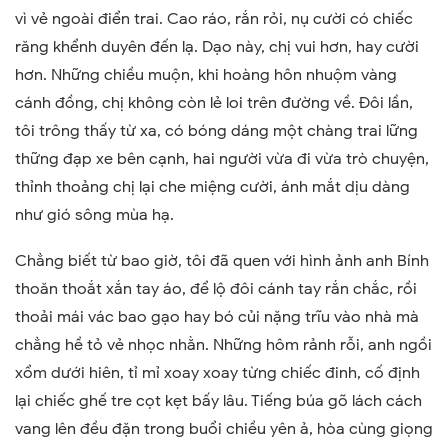
vì vẻ ngoài điển trai. Cao ráo, rắn rỏi, nụ cười có chiếc
răng khểnh duyên đến lạ. Dạo này, chị vui hơn, hay cười
hơn. Những chiều muộn, khi hoàng hôn nhuộm vàng
cánh đồng, chị không còn lẻ loi trên đường về. Đôi lần,
tôi trông thấy từ xa, có bóng dáng một chàng trai lững
thững đạp xe bên cạnh, hai người vừa đi vừa trò chuyện,
thỉnh thoảng chị lại che miệng cười, ánh mắt dịu dàng
như gió sông mùa hạ.
Chẳng biết từ bao giờ, tôi đã quen với hình ảnh anh Bính
thoăn thoắt xắn tay áo, để lộ đôi cánh tay rắn chắc, rồi
thoải mái vác bao gạo hay bó củi nặng trĩu vào nhà mà
chẳng hề tỏ vẻ nhọc nhằn. Những hôm rảnh rỗi, anh ngồi
xổm dưới hiên, tỉ mỉ xoay xoay từng chiếc đinh, cố định
lại chiếc ghế tre cọt kẹt bấy lâu. Tiếng búa gõ lách cách
vang lên đều đặn trong buổi chiều yên ả, hòa cùng giọng