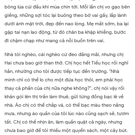
bông lúa cúi đầu khi mùa chín tới. Mỗi lần chị vo gạo bên
giếng, những sợi tóc lại buông theo bờ vai gầy, lấp lánh
dưới ánh mặt trời, đẹp đến nao lòng. Mẹ mất sớm, ba lại
gặp tai nạn lao động, từ đó chân ba khập khiễng, bước
đi chậm chạp như mang cả nỗi buồn trên vai.
Nhà tôi nghèo, cái nghèo cứ đeo đẳng mãi, nhưng chị
Hai chưa bao giờ than thở. Chị học hết Tiểu học rồi nghỉ
hẳn, nhường cho tôi được tiếp tục đến trường. "Nhà
mình chỉ có thể lo cho một đứa học thôi, em phải học
thay cả phần của chị nữa nghe không?", chị nói vậy rồi
khăn gói lên thị trấn làm thuê, gửi từng đồng bạc lẻ về
nhà. Áo chị có thể chắp vá, có thể bạc màu theo nắng
mưa, nhưng áo quần của tôi lúc nào cũng sạch sẽ, tươm
tất. Chị có thể nhịn ăn, làm quần quật cả ngày, nhưng
chưa bao giờ để tôi thiếu một quyển sách, một cây bút.