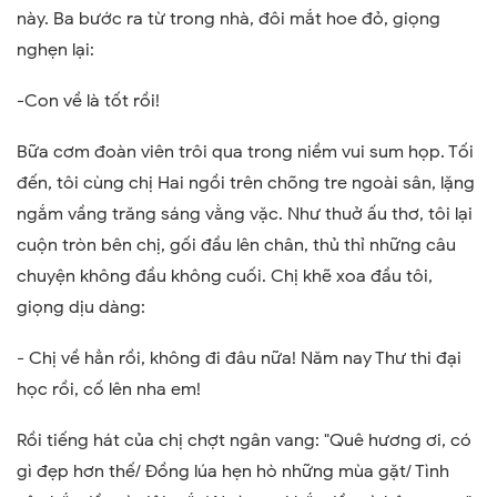
này. Ba bước ra từ trong nhà, đôi mắt hoe đỏ, giọng
nghẹn lại:
-Con về là tốt rồi!
Bữa cơm đoàn viên trôi qua trong niềm vui sum họp. Tối
đến, tôi cùng chị Hai ngồi trên chõng tre ngoài sân, lặng
ngắm vầng trăng sáng vằng vặc. Như thuở ấu thơ, tôi lại
cuộn tròn bên chị, gối đầu lên chân, thủ thỉ những câu
chuyện không đầu không cuối. Chị khẽ xoa đầu tôi,
giọng dịu dàng:
- Chị về hẳn rồi, không đi đâu nữa! Năm nay Thư thi đại
học rồi, cố lên nha em!
Rồi tiếng hát của chị chợt ngân vang: "Quê hương ơi, có
gì đẹp hơn thế/ Đồng lúa hẹn hò những mùa gặt/ Tình