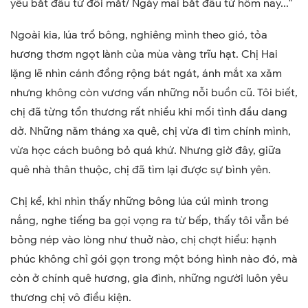
yêu bắt đầu từ đôi mắt/ Ngày mai bắt đầu từ hôm nay..."
Ngoài kia, lúa trổ bông, nghiêng mình theo gió, tỏa
hương thơm ngọt lành của mùa vàng trĩu hạt. Chị Hai
lặng lẽ nhìn cánh đồng rộng bát ngát, ánh mắt xa xăm
nhưng không còn vương vấn những nỗi buồn cũ. Tôi biết,
chị đã từng tổn thương rất nhiều khi mối tình đầu dang
dở. Những năm tháng xa quê, chị vừa đi tìm chính mình,
vừa học cách buông bỏ quá khứ. Nhưng giờ đây, giữa
quê nhà thân thuộc, chị đã tìm lại được sự bình yên.
Chị kể, khi nhìn thấy những bông lúa cúi mình trong
nắng, nghe tiếng ba gọi vọng ra từ bếp, thấy tôi vẫn bé
bỏng nép vào lòng như thuở nào, chị chợt hiểu: hạnh
phúc không chỉ gói gọn trong một bóng hình nào đó, mà
còn ở chính quê hương, gia đình, những người luôn yêu
thương chị vô điều kiện.