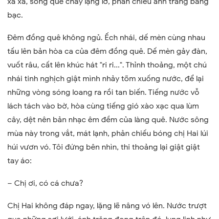
xa xa, sông quê chảy lặng lờ, phản chiếu ánh trăng bàng
bạc.
Đêm đồng quê không ngủ. Ếch nhái, dế mèn cùng nhau
tấu lên bản hòa ca của đêm đồng quê. Dế mèn gảy đàn,
vuốt râu, cất lên khúc hát "ri ri...". Thỉnh thoảng, một chú
nhái tinh nghịch giật mình nhảy tõm xuống nước, để lại
những vòng sóng loang ra rồi tan biến. Tiếng nước vỗ
lách tách vào bờ, hòa cùng tiếng gió xào xạc qua lùm
cây, dệt nên bản nhạc êm đềm của làng quê. Nước sông
mùa này trong vắt, mát lạnh, phản chiếu bóng chị Hai lúi
húi vươn vó. Tôi đứng bên nhìn, thi thoảng lại giật giật
tay áo:
– Chị ơi, có cá chưa?
Chị Hai không đáp ngay, lặng lẽ nâng vó lên. Nước trượt