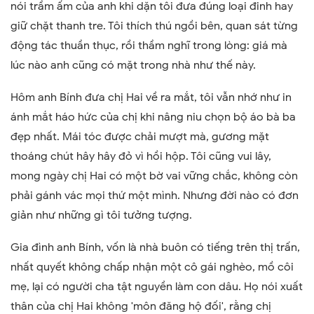
nói trầm ấm của anh khi dặn tôi đưa đúng loại đinh hay
giữ chặt thanh tre. Tôi thích thú ngồi bên, quan sát từng
động tác thuần thục, rồi thầm nghĩ trong lòng: giá mà
lúc nào anh cũng có mặt trong nhà như thế này.
Hôm anh Bính đưa chị Hai về ra mắt, tôi vẫn nhớ như in
ánh mắt háo hức của chị khi nâng niu chọn bộ áo bà ba
đẹp nhất. Mái tóc được chải mượt mà, gương mặt
thoáng chút hây hây đỏ vì hồi hộp. Tôi cũng vui lây,
mong ngày chị Hai có một bờ vai vững chắc, không còn
phải gánh vác mọi thứ một mình. Nhưng đời nào có đơn
giản như những gì tôi tưởng tượng.
Gia đình anh Bính, vốn là nhà buôn có tiếng trên thị trấn,
nhất quyết không chấp nhận một cô gái nghèo, mồ côi
mẹ, lại có người cha tật nguyền làm con dâu. Họ nói xuất
thân của chị Hai không 'môn đăng hộ đối', rằng chị