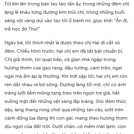
Tôi lớn lên trong bàn tay tảo tần ấy, trong những đêm chị
lặng lẽ khâu từng đường kim mũi chỉ, trong những buổi
sáng vội vàng dúi vào tay tôi ổ bánh mì, giục khẽ: “Ăn đi,
trễ học đó Thư!”
Ngày bé, tôi thích nhất là được theo chị Hai đi cất vó
đêm. Chiều hôm trước, hai chị em đã tất bật chuẩn bị.
Chị giã thính, tôi quạt bếp, cả gian nhà ngập trong
hương thơm của gạo rang, đậu tương, cám trộn, ngai
ngái mà ấm áp lạ thường. Khi trời sập tối, hai chị em rón
rén dắt nhau ra bờ sông. Đường làng tối mịt, chỉ có ánh
trăng lưỡi liềm mỏng tang treo trên ngọn tre già, hắt
xuống mặt đất những vệt sáng lấp loáng. Gió đêm thức
dậy, lang thang rong chơi qua những tán cây, lướt trên
cánh đồng lúa đang thì con gái, mang theo hương thơm
dịu ngọt của đất trời. Dưới chân, cỏ mềm mát lạnh, còn