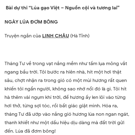
Bài dự thi “Lúa gạo Việt – Nguồn cội và tương lai”
NGÀY LÚA ĐƠM BÔNG
Truyện ngắn của
LINH CHÂU
(Hà Tĩnh)
Tháng Tư về trong vạt nắng mềm như tấm lụa mỏng vắt
ngang bầu trời. Tôi bước ra hiên nhà, hít một hơi thật
sâu, chợt nhận ra trong gió có một mùi hương rất quen
khiến tôi ngẩn người, không sao nhớ nổi đó là gì. Tôi hít
hà thêm vài ngụm khí trời, để hương ấy len lỏi vào từng
hơi thở, từng sợi tóc, rồi bất giác giật mình. Hóa ra,
tháng Tư đã ướp vào nắng gió hương lúa non ngan ngát,
thanh khiết như một dấu hiệu dịu dàng mà đất trời gửi
đến. Lúa đã đơm bông!