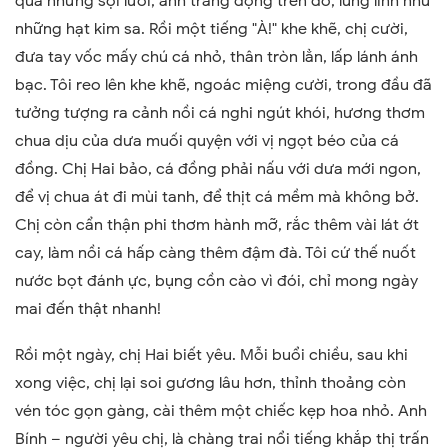
qua những sợi lưới, ánh trăng đọng trên đó, lung linh như
những hạt kim sa. Rồi một tiếng "À!" khe khẽ, chị cười,
đưa tay vốc mấy chú cá nhỏ, thân tròn lẳn, lấp lánh ánh
bạc. Tôi reo lên khe khẽ, ngoác miệng cười, trong đầu đã
tưởng tượng ra cảnh nồi cá nghi ngút khói, hương thơm
chua dịu của dưa muối quyện với vị ngọt béo của cá
đồng. Chị Hai bảo, cá đồng phải nấu với dưa mới ngon,
để vị chua át đi mùi tanh, để thịt cá mềm mà không bở.
Chị còn cẩn thận phi thơm hành mỡ, rắc thêm vài lát ớt
cay, làm nồi cá hấp càng thêm đậm đà. Tôi cứ thế nuốt
nước bọt đánh ực, bụng cồn cào vì đói, chỉ mong ngày
mai đến thật nhanh!
Rồi một ngày, chị Hai biết yêu. Mỗi buổi chiều, sau khi
xong việc, chị lại soi gương lâu hơn, thỉnh thoảng còn
vén tóc gọn gàng, cài thêm một chiếc kẹp hoa nhỏ. Anh
Bính – người yêu chị, là chàng trai nổi tiếng khắp thị trấn