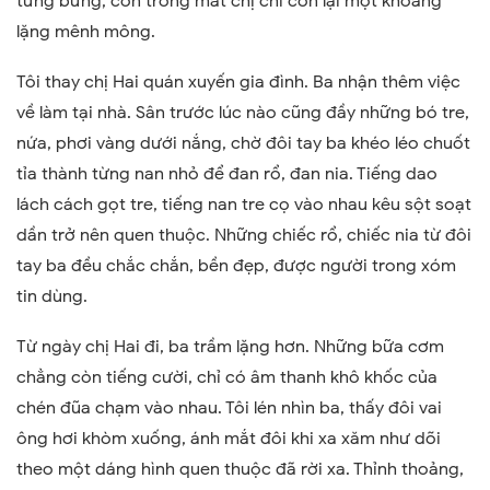
tưng bừng, còn trong mắt chị chỉ còn lại một khoảng
lặng mênh mông.
Tôi thay chị Hai quán xuyến gia đình. Ba nhận thêm việc
về làm tại nhà. Sân trước lúc nào cũng đầy những bó tre,
nứa, phơi vàng dưới nắng, chờ đôi tay ba khéo léo chuốt
tỉa thành từng nan nhỏ để đan rổ, đan nia. Tiếng dao
lách cách gọt tre, tiếng nan tre cọ vào nhau kêu sột soạt
dần trở nên quen thuộc. Những chiếc rổ, chiếc nia từ đôi
tay ba đều chắc chắn, bền đẹp, được người trong xóm
tin dùng.
Từ ngày chị Hai đi, ba trầm lặng hơn. Những bữa cơm
chẳng còn tiếng cười, chỉ có âm thanh khô khốc của
chén đũa chạm vào nhau. Tôi lén nhìn ba, thấy đôi vai
ông hơi khòm xuống, ánh mắt đôi khi xa xăm như dõi
theo một dáng hình quen thuộc đã rời xa. Thỉnh thoảng,