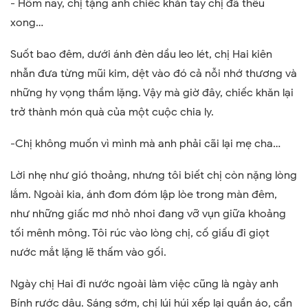
- Hôm nay, chị tặng anh chiếc khăn tay chị đã thêu
xong…
Suốt bao đêm, dưới ánh đèn dầu leo lét, chị Hai kiên
nhẫn đưa từng mũi kim, dệt vào đó cả nỗi nhớ thương và
những hy vọng thầm lặng. Vậy mà giờ đây, chiếc khăn lại
trở thành món quà của một cuộc chia ly.
-Chị không muốn vì mình mà anh phải cãi lại mẹ cha…
Lời nhẹ như gió thoảng, nhưng tôi biết chị còn nặng lòng
lắm. Ngoài kia, ánh đom đóm lập lòe trong màn đêm,
như những giấc mơ nhỏ nhoi đang vỡ vụn giữa khoảng
tối mênh mông. Tôi rúc vào lòng chị, cố giấu đi giọt
nước mắt lặng lẽ thấm vào gối.
Ngày chị Hai đi nước ngoài làm việc cũng là ngày anh
Bính rước dâu. Sáng sớm, chị lúi húi xếp lại quần áo, cẩn