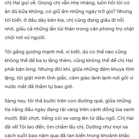
chị Hai gọi về. Giọng chị vẫn nhẹ nhàng, luôn hỏi tôi có
ăn đủ bữa không, có giữ ấm những ngày trở gió? Nhưng
tôi biết, ở đầu dây bên kia, chị cũng đang giấu đi nỗi
nhớ, giấu cả những lần tủi thân trong căn phòng trọ chật
chội nơi xứ người.
Tôi gắng gượng mạnh mẽ, vì biết, dù có thế nào cũng
không thể để ba lo lắng thêm, cũng không thể để chị Hai
phải bận lòng. Nhưng đôi khi, giữa những đêm khuya tĩnh
lặng, tôi giật mình tỉnh giấc, cảm giác lành lạnh nơi gối vì
nước mắt đã thấm tự bao giờ.
Sáng nay, tôi thả bước trên con đường quê, giữa những
tia nắng đầu ngày đang rải vàng trên cánh đồng lúa xanh
mướt. Bất chợt, tiếng còi xe vang lên từ đầu ngõ. Chị Hai
đã về! Tôi lao đến, ôm chầm lấy chị. Dường như mọi xa
cách suốt bao năm qua đã tan biến trong khoảnh khắc