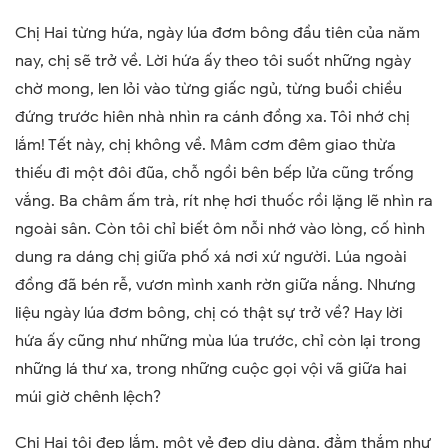
Chị Hai từng hứa, ngày lúa đơm bông đầu tiên của năm
nay, chị sẽ trở về. Lời hứa ấy theo tôi suốt những ngày
chờ mong, len lỏi vào từng giấc ngủ, từng buổi chiều
đứng trước hiên nhà nhìn ra cánh đồng xa. Tôi nhớ chị
lắm! Tết này, chị không về. Mâm cơm đêm giao thừa
thiếu đi một đôi đũa, chỗ ngồi bên bếp lửa cũng trống
vắng. Ba châm ấm trà, rít nhẹ hơi thuốc rồi lặng lẽ nhìn ra
ngoài sân. Còn tôi chỉ biết ôm nỗi nhớ vào lòng, cố hình
dung ra dáng chị giữa phố xá nơi xứ người. Lúa ngoài
đồng đã bén rễ, vươn mình xanh rờn giữa nắng. Nhưng
liệu ngày lúa đơm bông, chị có thật sự trở về? Hay lời
hứa ấy cũng như những mùa lúa trước, chỉ còn lại trong
những lá thư xa, trong những cuộc gọi vội vã giữa hai
múi giờ chênh lệch?
Chị Hai tôi đẹp lắm, một vẻ đẹp dịu dàng, đằm thắm như