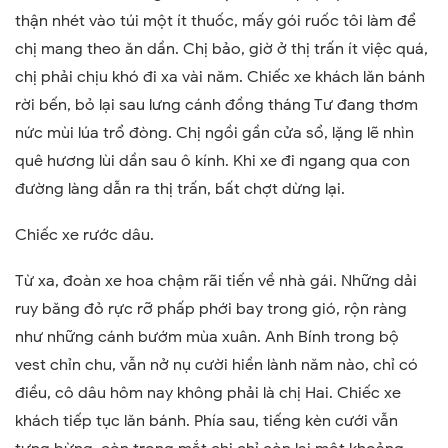
thận nhét vào túi một ít thuốc, mấy gói ruốc tôi làm để
chị mang theo ăn dần. Chị bảo, giờ ở thị trấn ít việc quá,
chị phải chịu khó đi xa vài năm. Chiếc xe khách lăn bánh
rời bến, bỏ lại sau lưng cánh đồng tháng Tư đang thơm
nức mùi lúa trổ đòng. Chị ngồi gần cửa sổ, lặng lẽ nhìn
quê hương lùi dần sau ô kính. Khi xe đi ngang qua con
đường làng dẫn ra thị trấn, bất chợt dừng lại.
Chiếc xe rước dâu.
Từ xa, đoàn xe hoa chậm rãi tiến về nhà gái. Những dải
ruy băng đỏ rực rỡ phấp phới bay trong gió, rộn ràng
như những cánh bướm mùa xuân. Anh Bính trong bộ
vest chỉn chu, vẫn nở nụ cười hiền lành năm nào, chỉ có
điều, cô dâu hôm nay không phải là chị Hai. Chiếc xe
khách tiếp tục lăn bánh. Phía sau, tiếng kèn cưới vẫn