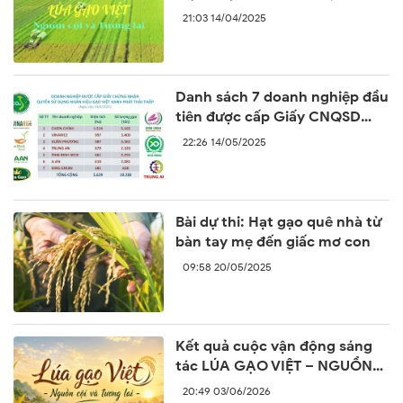
TƯƠNG LAI
21:03 14/04/2025
Danh sách 7 doanh nghiệp đầu
tiên được cấp Giấy CNQSD
nhãn hiệu “Gạo Việt xanh phát
22:26 14/05/2025
thải thấp”
Bài dự thi: Hạt gạo quê nhà từ
bàn tay mẹ đến giấc mơ con
09:58 20/05/2025
Kết quả cuộc vận động sáng
tác LÚA GẠO VIỆT – NGUỒN
CỘI VÀ TƯƠNG LAI
20:49 03/06/2026