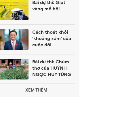
Bài dự thi: Giọt
vàng mồ hôi
Cách thoát khỏi
'khoảng xám' của
cuộc đời
Bài dự thi: Chùm
thơ của HUỲNH
NGỌC HUY TÙNG
XEM THÊM