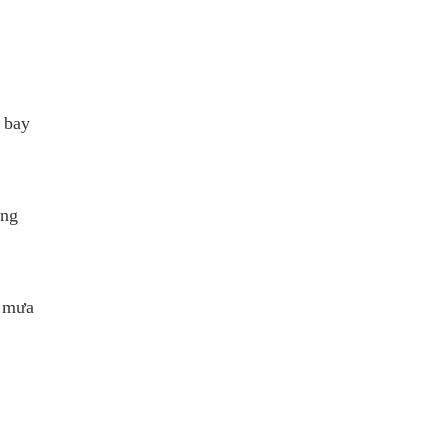
 bay
ông
g mưa