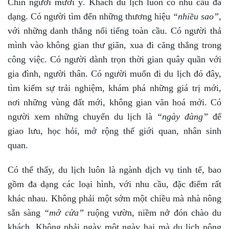
Chín người mười ý. Khách du lịch luôn có nhu cầu đa
dạng. Có người tìm đến những thương hiệu
“nhiều sao”
,
với những danh thắng nổi tiếng toàn cầu. Có người thả
mình vào không gian thư giãn, xua đi căng thẳng trong
công việc. Có người dành trọn thời gian quây quần với
gia đình, người thân. Có người muốn đi du lịch đó đây,
tìm kiếm sự trải nghiệm, khám phá những giá trị mới,
nơi những vùng đất mới, không gian văn hoá mới. Có
người xem những chuyến du lịch là
“ngày đàng”
để
giao lưu, học hỏi, mở rộng thế giới quan, nhân sinh
quan.
Có thể thấy, du lịch luôn là ngành dịch vụ tinh tế, bao
gồm đa dạng các loại hình, với nhu cầu, đặc điểm rất
khác nhau. Không phải một sớm một chiều mà nhà nông
sẵn sàng
“mở cửa”
ruộng vườn, niềm nở đón chào du
khách. Không phải ngày một ngày hai mà du lịch nông