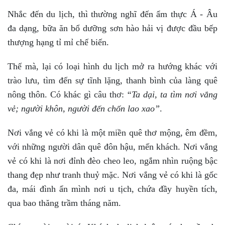
Nhắc đến du lịch, thì thường nghĩ đến ẩm thực Á - Âu
đa dạng, bữa ăn bổ dưỡng sơn hào hải vị được đầu bếp
thượng hạng tỉ mỉ chế biến.
Thế mà, lại có loại hình du lịch mở ra hướng khác với
trào lưu, tìm đến sự tĩnh lặng, thanh bình của làng quê
nông thôn. Có khác gì câu thơ:
“Ta dại, ta tìm nơi vắng
vẻ; người khôn, người đến chốn lao xao”
.
Nơi vắng vẻ có khi là một miền quê thơ mộng, êm đềm,
với những người dân quê đôn hậu, mến khách. Nơi vắng
vẻ có khi là nơi đỉnh đèo cheo leo, ngắm nhìn ruộng bậc
thang đẹp như tranh thuỷ mặc. Nơi vắng vẻ có khi là gốc
đa, mái đình ẩn mình nơi u tịch, chứa đầy huyền tích,
qua bao thăng trầm tháng năm.