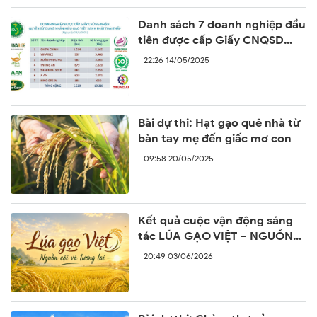
Danh sách 7 doanh nghiệp đầu
tiên được cấp Giấy CNQSD
nhãn hiệu “Gạo Việt xanh phát
22:26 14/05/2025
thải thấp”
Bài dự thi: Hạt gạo quê nhà từ
bàn tay mẹ đến giấc mơ con
09:58 20/05/2025
Kết quả cuộc vận động sáng
tác LÚA GẠO VIỆT – NGUỒN
CỘI VÀ TƯƠNG LAI
20:49 03/06/2026