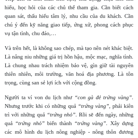
hiểu, học hỏi của các chủ thể tham gia. Cần biết cách
quan sát, thấu hiểu tâm lý, nhu cầu của du khách. Cần
chú ý đến kỹ năng giao tiếp, ứng xử, phong cách phục
vụ tận tình, chu đáo,…
Và trên hết, là không sao chép, mà tạo nên nét khác biệt.
Là nâng niu những giá trị hồn hậu, mộc mạc, nghĩa tình.
Là chung nhau trách nhiệm bảo vệ, gìn giữ tài nguyên
thiên nhiên, môi trường, văn hoá địa phương. Là tôn
trọng, cùng san sẻ lợi ích với cộng đồng.
Người ta ví von du lịch như
“
con g
à đẻ trứ
ng v
à
ng”
.
Nhưng trước khi có những quả
“trứng vàng”
, phải kiên
trì với những quả
“trứng nhỏ”
. Rồi sẽ đến ngày, những
quả
“trứng nhỏ”
biến thành
“trứng vàng”
. Xây dựng
các mô hình du lịch nông nghiệp - nông thôn đương