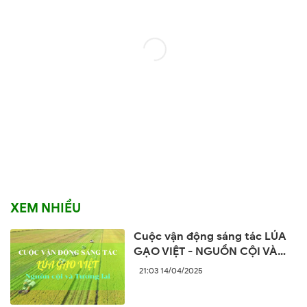
XEM NHIỀU
Cuộc vận động sáng tác LÚA
GẠO VIỆT - NGUỒN CỘI VÀ
TƯƠNG LAI
21:03 14/04/2025