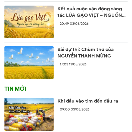
Kết quả cuộc vận động sáng
tác LÚA GẠO VIỆT – NGUỒN
CỘI VÀ TƯƠNG LAI
20:49 03/06/2026
Bài dự thi: Chùm thơ của
NGUYỄN THANH MỪNG
17:03 11/05/2026
TIN MỚI
Khi đầu vào tìm đến đầu ra
09:00 03/08/2026