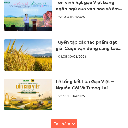
Tôn vinh hạt gạo Việt bằng
ngôn ngữ của văn học và âm
nhạc
19:10 04/07/2026
Tuyển tập các tác phẩm đạt
giải Cuộc vận động sáng tác
'Lúa gạo Việt – Nguồn cội và
03:08 30/06/2026
tương lai'
Lễ tổng kết Lúa Gạo Việt –
Nguồn Cội Và Tương Lai
16:27 30/06/2026
Tải thêm