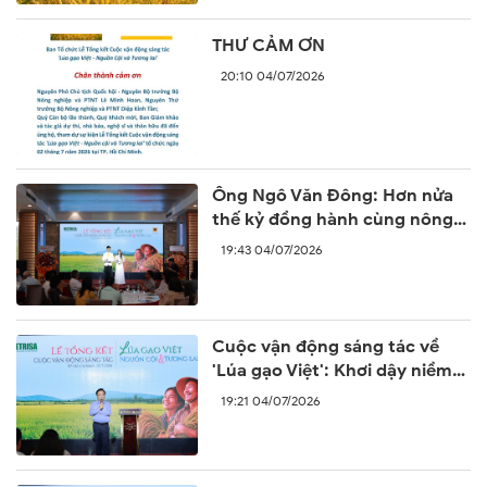
THƯ CẢM ƠN
20:10 04/07/2026
Ông Ngô Văn Đông: Hơn nửa
thế kỷ đồng hành cùng nông
dân là nền tảng để Bình Điền
19:43 04/07/2026
gìn giữ giá trị hạt gạo Việt
Cuộc vận động sáng tác về
'Lúa gạo Việt': Khơi dậy niềm
tự hào hạt gạo Việt Nam
19:21 04/07/2026