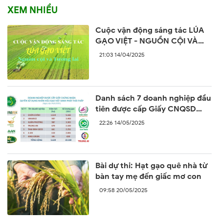
XEM NHIỀU
Cuộc vận động sáng tác LÚA
GẠO VIỆT - NGUỒN CỘI VÀ
TƯƠNG LAI
21:03 14/04/2025
Danh sách 7 doanh nghiệp đầu
tiên được cấp Giấy CNQSD
nhãn hiệu “Gạo Việt xanh phát
22:26 14/05/2025
thải thấp”
Bài dự thi: Hạt gạo quê nhà từ
bàn tay mẹ đến giấc mơ con
09:58 20/05/2025