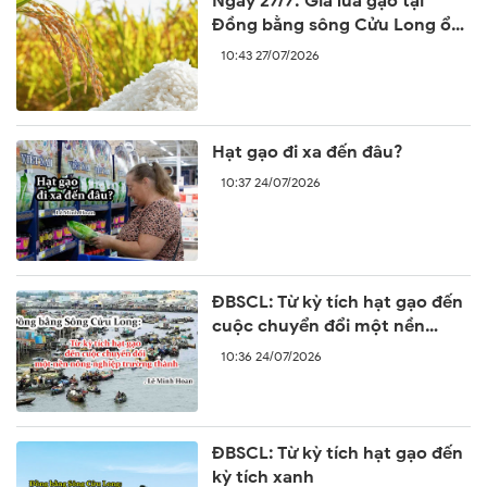
Ngày 27/7: Giá lúa gạo tại
Đồng bằng sông Cửu Long ổn
định sáng đầu tuần
10:43 27/07/2026
Hạt gạo đi xa đến đâu?
10:37 24/07/2026
ĐBSCL: Từ kỳ tích hạt gạo đến
cuộc chuyển đổi một nền
nông nghiệp trường thành
10:36 24/07/2026
ĐBSCL: Từ kỳ tích hạt gạo đến
kỳ tích xanh