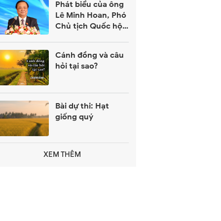
Phát biểu của ông
Lê Minh Hoan, Phó
Chủ tịch Quốc hội
tại Lễ công bố
HVNCLC 2026 - 30
Cánh đồng và câu
năm tự hào và tiếp
hỏi tại sao?
nối
Bài dự thi: Hạt
giống quý
XEM THÊM