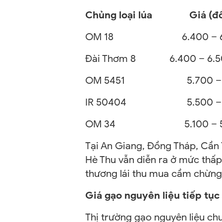
Chủng loại lúa
Giá (đồn
OM 18
6.400 – 6.
Đài Thơm 8
6.400 – 6.5
OM 5451
5.700 – 5
IR 50404
5.500 – 5
OM 34
5.100 –
Tại An Giang, Đồng Tháp, Cần 
Hè Thu vẫn diễn ra ở mức thấp.
thương lái thu mua cầm chừng k
Giá gạo nguyên liệu tiếp tục
Thị trường gạo nguyên liệu ch