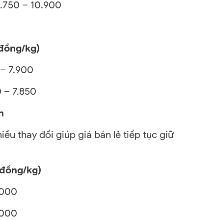
.750 – 10.900
g/kg)
.900
7.850
h
ều thay đổi giúp giá bán lẻ tiếp tục giữ
(đồng/kg)
00
00