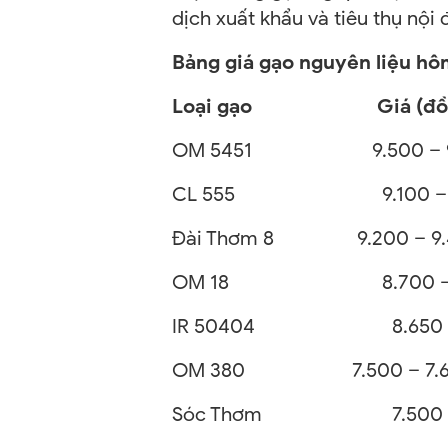
dịch xuất khẩu và tiêu thụ nội
Bảng giá gạo nguyên liệu hô
Loại gạo
Giá (đồng
OM 5451
9.500 –
CL 555
9.100 – 9.
Đài Thơm 8
9.200 – 9.
OM 18
8.700 – 8
IR 50404
8.650 – 8
OM 380
7.500 – 7.6
Sóc Thơm
7.500 – 7