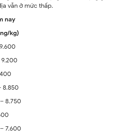
 địa vẫn ở mức thấp.
m nay
/kg)
 9.600
200
400
.850
.750
00
.600