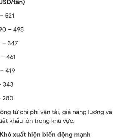
/tấn)
 – 521
90 – 495
 – 347
 – 461
 – 419
– 343
– 280
ộng từ chi phí vận tải, giá năng lượng và
ất khẩu lớn trong khu vực.
: Khó xuất hiện biến động mạnh