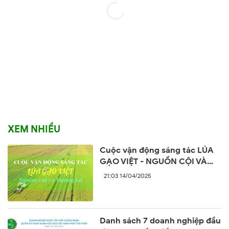
XEM NHIỀU
Cuộc vận động sáng tác LÚA
GẠO VIỆT - NGUỒN CỘI VÀ
TƯƠNG LAI
21:03 14/04/2025
Danh sách 7 doanh nghiệp đầu