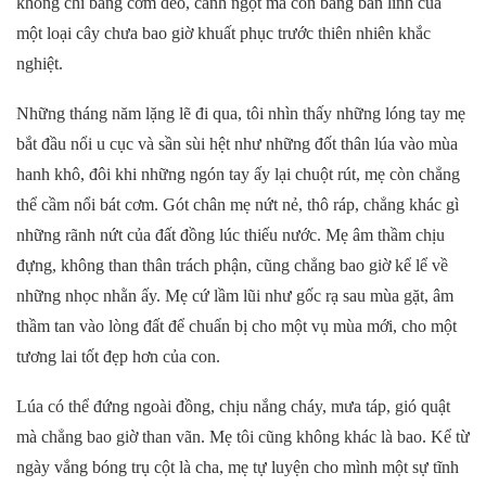
không chỉ bằng cơm dẻo, canh ngọt mà còn bằng bản lĩnh của
một loại cây chưa bao giờ khuất phục trước thiên nhiên khắc
nghiệt.
Những tháng năm lặng lẽ đi qua, tôi nhìn thấy những lóng tay mẹ
bắt đầu nổi u cục và sần sùi hệt như những đốt thân lúa vào mùa
hanh khô, đôi khi những ngón tay ấy lại chuột rút, mẹ còn chẳng
thể cầm nổi bát cơm. Gót chân mẹ nứt nẻ, thô ráp, chẳng khác gì
những rãnh nứt của đất đồng lúc thiếu nước. Mẹ âm thầm chịu
đựng, không than thân trách phận, cũng chẳng bao giờ kể lể về
những nhọc nhằn ấy. Mẹ cứ lầm lũi như gốc rạ sau mùa gặt, âm
thầm tan vào lòng đất để chuẩn bị cho một vụ mùa mới, cho một
tương lai tốt đẹp hơn của con.
Lúa có thể đứng ngoài đồng, chịu nắng cháy, mưa táp, gió quật
mà chẳng bao giờ than vãn. Mẹ tôi cũng không khác là bao. Kể từ
ngày vắng bóng trụ cột là cha, mẹ tự luyện cho mình một sự tĩnh