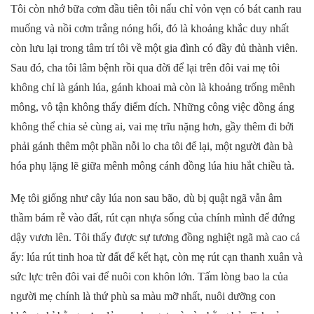
Tôi còn nhớ bữa cơm đầu tiên tôi nấu chỉ vỏn vẹn có bát canh rau
muống và nồi cơm trắng nóng hổi, đó là khoảng khắc duy nhất
còn lưu lại trong tâm trí tôi về một gia đình có đầy đủ thành viên.
Sau đó, cha tôi lâm bệnh rồi qua đời để lại trên đôi vai mẹ tôi
không chỉ là gánh lúa, gánh khoai mà còn là khoảng trống mênh
mông, vô tận không thấy điểm đích. Những công việc đồng áng
không thể chia sẻ cùng ai, vai mẹ trĩu nặng hơn, gầy thêm đi bởi
phải gánh thêm một phần nỗi lo cha tôi để lại, một người đàn bà
hóa phụ lặng lẽ giữa mênh mông cánh đồng lúa hiu hắt chiều tà.
Mẹ tôi giống như cây lúa non sau bão, dù bị quật ngã vẫn âm
thầm bám rễ vào đất, rút cạn nhựa sống của chính mình để đứng
dậy vươn lên. Tôi thấy được sự tương đồng nghiệt ngã mà cao cả
ấy: lúa rút tinh hoa từ đất để kết hạt, còn mẹ rút cạn thanh xuân và
sức lực trên đôi vai để nuôi con khôn lớn. Tấm lòng bao la của
người mẹ chính là thứ phù sa màu mỡ nhất, nuôi dưỡng con