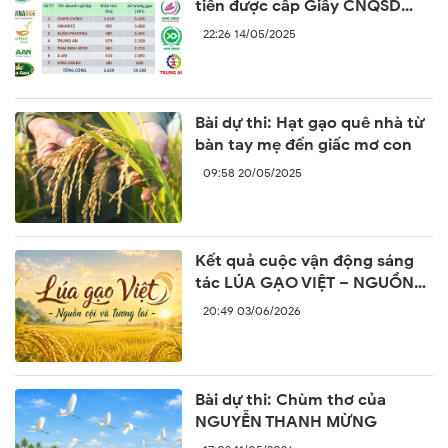
tiên được cấp Giấy CNQSD
nhãn hiệu “Gạo Việt xanh phát
22:26 14/05/2025
thải thấp”
Bài dự thi: Hạt gạo quê nhà từ
bàn tay mẹ đến giấc mơ con
09:58 20/05/2025
Kết quả cuộc vận động sáng
tác LÚA GẠO VIỆT – NGUỒN
CỘI VÀ TƯƠNG LAI
20:49 03/06/2026
Bài dự thi: Chùm thơ của
NGUYỄN THANH MỪNG