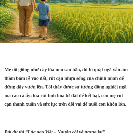
Mẹ tôi giống như cây lúa non sau bão, dù bị quật ngã vẫn âm
thầm bám rễ vào đất, rút cạn nhựa sống của chính mình để
đứng dậy vươn lên. Tôi thấy được sự tương đồng nghiệt ngã
mà cao cả ấy: lúa rút tinh hoa từ đất để kết hạt, còn mẹ rút
cạn thanh xuân và sức lực trên đôi vai để nuôi con khôn lớn.
Bài dự thi “Lúa gạo Việt – Nguồn cội và tương lai”