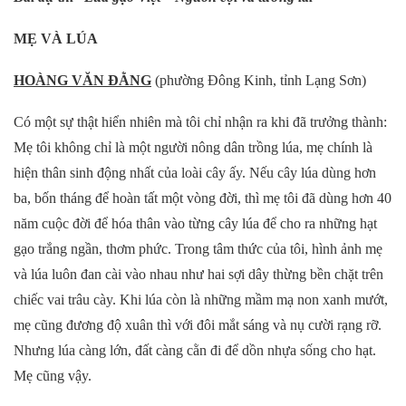
MẸ VÀ LÚA
HOÀNG VĂN ĐẰNG
(phường Đông Kinh, tỉnh Lạng Sơn)
Có một sự thật hiển nhiên mà tôi chỉ nhận ra khi đã trưởng thành:
Mẹ tôi không chỉ là một người nông dân trồng lúa, mẹ chính là
hiện thân sinh động nhất của loài cây ấy. Nếu cây lúa dùng hơn
ba, bốn tháng để hoàn tất một vòng đời, thì mẹ tôi đã dùng hơn 40
năm cuộc đời để hóa thân vào từng cây lúa để cho ra những hạt
gạo trắng ngần, thơm phức. ​Trong tâm thức của tôi, hình ảnh mẹ
và lúa luôn đan cài vào nhau như hai sợi dây thừng bền chặt trên
chiếc vai trâu cày.
Khi lúa còn là những mầm mạ non xanh mướt,
mẹ cũng đương độ xuân thì với đôi mắt sáng và nụ cười rạng rỡ.
Nhưng lúa càng lớn, đất càng cằn đi để dồn nhựa sống cho hạt.
Mẹ cũng vậy.