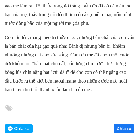
gạo mẹ làm ra. Tôi thấy trong độ trắng ngần đó đã có cả màu tóc
bạc của mẹ, thấy trong độ dẻo thơm có cả sự mềm mại, uốn mình
trước dông bão của một người mẹ góa phụ.
Con lớn lên, mang theo tri thức đi xa, nhưng bản chất của con vẫn
là bản chất của hạt gạo quê nhà: Bình dị nhưng bền bỉ, khiêm
nhường nhưng dạt dào sức sống. Cảm ơn mẹ đã chọn một cuộc
đời khó nhọc “bán mặt cho đất, bán lưng cho trời” như những
bông lúa chín nặng hạt "cúi đầu" để cho con có thể ngẩng cao
đầu bước ra thế giới bên ngoài mang theo những ước mơ, hoài
bão thay cho tuổi thanh xuân lam lũ của mẹ./.
Chia sẻ
Chia sẻ