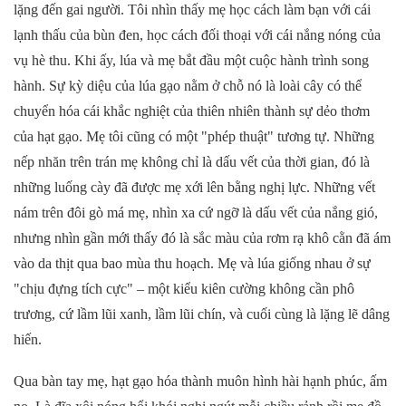
lặng đến gai người. Tôi nhìn thấy mẹ học cách làm bạn với cái
lạnh thấu của bùn đen, học cách đối thoại với cái nắng nóng của
vụ hè thu. Khi ấy, lúa và mẹ bắt đầu một cuộc hành trình song
hành. ​Sự kỳ diệu của lúa gạo nằm ở chỗ nó là loài cây có thể
chuyển hóa cái khắc nghiệt của thiên nhiên thành sự dẻo thơm
của hạt gạo.
Mẹ tôi cũng có một "phép thuật" tương tự. Những
nếp nhăn trên trán mẹ không chỉ là dấu vết của thời gian, đó là
những luống cày đã được mẹ xới lên bằng nghị lực. Những vết
nám trên đôi gò má mẹ, nhìn xa cứ ngỡ là dấu vết của nắng gió,
nhưng nhìn gần mới thấy đó là sắc màu của rơm rạ khô cằn đã ám
vào da thịt qua bao mùa thu hoạch. Mẹ và lúa giống nhau ở sự
"chịu đựng tích cực" – một kiểu kiên cường không cần phô
trương, cứ lầm lũi xanh, lầm lũi chín, và cuối cùng là lặng lẽ dâng
hiến. ​
Qua bàn tay mẹ, hạt gạo hóa thành muôn hình hài hạnh phúc, ấm