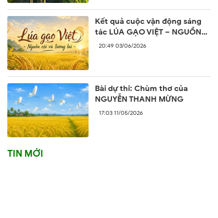
Kết quả cuộc vận động sáng
tác LÚA GẠO VIỆT – NGUỒN
CỘI VÀ TƯƠNG LAI
20:49 03/06/2026
Bài dự thi: Chùm thơ của
NGUYỄN THANH MỪNG
17:03 11/05/2026
TIN MỚI