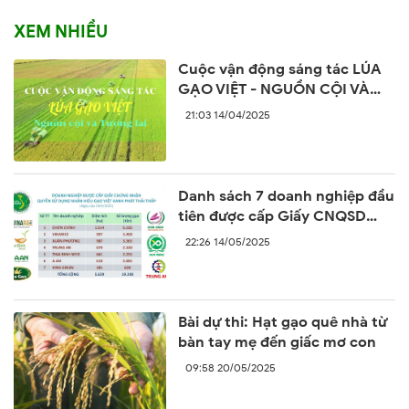
XEM NHIỀU
Cuộc vận động sáng tác LÚA
GẠO VIỆT - NGUỒN CỘI VÀ
TƯƠNG LAI
21:03 14/04/2025
Danh sách 7 doanh nghiệp đầu
tiên được cấp Giấy CNQSD
nhãn hiệu “Gạo Việt xanh phát
22:26 14/05/2025
thải thấp”
Bài dự thi: Hạt gạo quê nhà từ
bàn tay mẹ đến giấc mơ con
09:58 20/05/2025