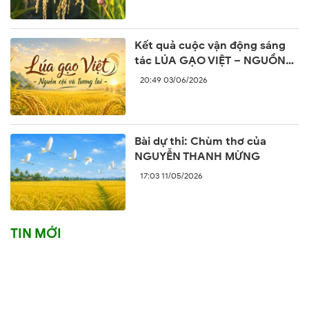
Kết quả cuộc vận động sáng
tác LÚA GẠO VIỆT – NGUỒN
CỘI VÀ TƯƠNG LAI
20:49 03/06/2026
Bài dự thi: Chùm thơ của
NGUYỄN THANH MỪNG
17:03 11/05/2026
TIN MỚI