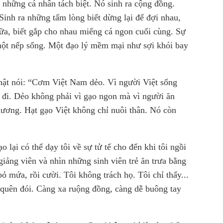
những cá nhân tách biệt. Nó sinh ra cộng đồng.
Sinh ra những tấm lòng biết dừng lại để đợi nhau,
ữa, biết gắp cho nhau miếng cá ngon cuối cùng. Sự
 một nếp sống. Một đạo lý mềm mại như sợi khói bay
hật nói: “Cơm Việt Nam dẻo. Vì người Việt sống
ng đi. Dẻo không phải vì gạo ngon mà vì người ăn
thương. Hạt gạo Việt không chỉ nuôi thân. Nó còn
 lại có thể dạy tôi về sự tử tế cho đến khi tôi ngồi
giảng viên và nhìn những sinh viên trẻ ăn trưa bằng
ỏ mứa, rồi cười. Tôi không trách họ. Tôi chỉ thấy...
ễ quên đói. Càng xa ruộng đồng, càng dễ buông tay