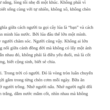
ư nắng, lòng tôi nhẹ đi một khúc. Không phải vì
biết sống cùng với tự nhiên, không xô, không chèn
hĩa giữa cách người ta gọi cây lúa là “bạn” và cách
ăn minh lúa nước. Bởi lúa đâu thể lớn một mình.
ay người chăm sóc. Người cũng vậy. Không ai lớn
g nổi giữa cánh đồng đời mà không có lấy một ánh
ẫn nhau đó, không phải là điều yếu đuối, mà là cốt
g, biết cộng sinh, biết sẻ chia.
i. Trong trời có người. Đó là vòng tròn luân chuyển
ã gửi gắm trong từng chén cơm mỗi ngày. Bữa ăn
hớ người trồng. Nhớ người nấu. Nhớ người ngồi đối
m trắng, dằm nước mắm cốt, nhìn nhau mà không