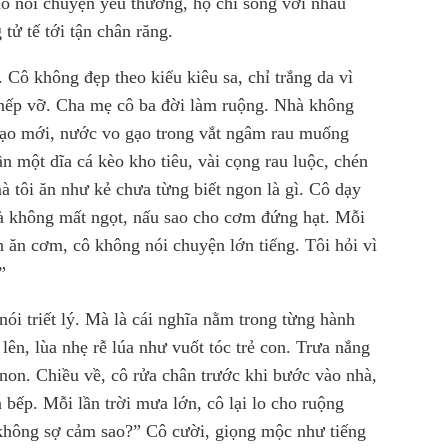
ào nói chuyện yêu thương, họ chỉ sống với nhau
 tử tế tới tận chân răng.
 Cô không đẹp theo kiểu kiêu sa, chỉ trắng da vì
ư nếp vỡ. Cha mẹ cô ba đời làm ruộng. Nhà không
gạo mới, nước vo gạo trong vắt ngâm rau muống
n một dĩa cá kèo kho tiêu, vài cọng rau luộc, chén
 tôi ăn như kẻ chưa từng biết ngon là gì. Cô dạy
mà không mất ngọt, nấu sao cho cơm đứng hạt. Mỗi
n ăn cơm, cô không nói chuyện lớn tiếng. Tôi hỏi vì
”
ói triết lý. Mà là cái nghĩa nằm trong từng hành
ên, lùa nhẹ rễ lúa như vuốt tóc trẻ con. Trưa nắng
 non. Chiều về, cô rửa chân trước khi bước vào nhà,
 bếp. Mỗi lần trời mưa lớn, cô lại lo cho ruộng
 không sợ cảm sao?” Cô cười, giọng mộc như tiếng