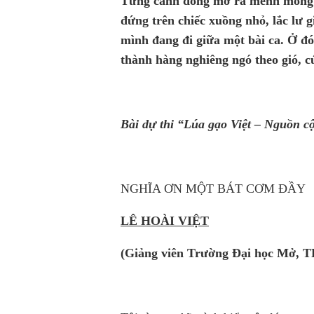
Từng cánh đồng mở ra mênh mông 
đứng trên chiếc xuồng nhỏ, lắc lư 
mình đang đi giữa một bài ca. Ở đ
thành hàng nghiêng ngó theo gió, c
Bài dự thi “Lúa gạo Việt – Nguồn cộ
NGHĨA ƠN MỘT BÁT CƠM ĐẦY
LÊ HOÀI VIỆT
(Giảng viên Trường Đại học Mở, 