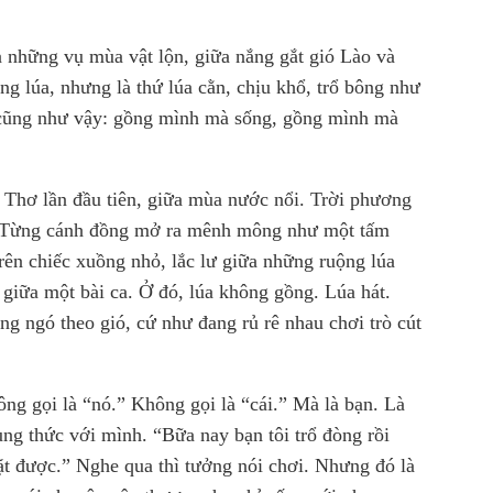
a những vụ mùa vật lộn, giữa nắng gắt gió Lào và
ng lúa, nhưng là thứ lúa cằn, chịu khổ, trổ bông như
u cũng như vậy: gồng mình mà sống, gồng mình mà
 Thơ lần đầu tiên, giữa mùa nước nổi. Trời phương
Từng cánh đồng mở ra mênh mông như một tấm
ên chiếc xuồng nhỏ, lắc lư giữa những ruộng lúa
giữa một bài ca. Ở đó, lúa không gồng. Lúa hát.
g ngó theo gió, cứ như đang rủ rê nhau chơi trò cút
ng gọi là “nó.” Không gọi là “cái.” Mà là bạn. Là
ùng thức với mình. “Bữa nay bạn tôi trổ đòng rồi
ặt được.” Nghe qua thì tưởng nói chơi. Nhưng đó là