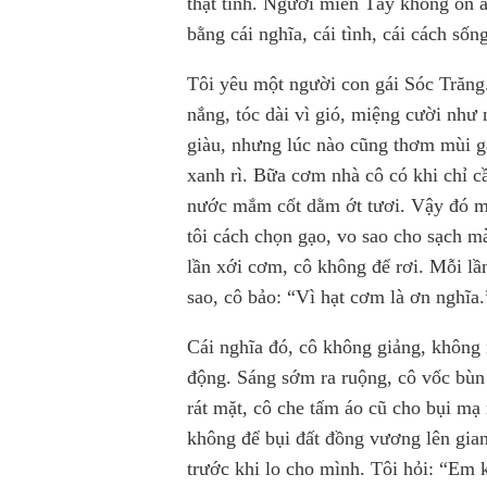
thật tình. Người miền Tây không ồn 
bằng cái nghĩa, cái tình, cái cách sống
Tôi yêu một người con gái Sóc Trăng.
nắng, tóc dài vì gió, miệng cười nh
giàu, nhưng lúc nào cũng thơm mùi 
xanh rì. Bữa cơm nhà cô có khi chỉ cầ
nước mắm cốt dằm ớt tươi. Vậy đó mà
tôi cách chọn gạo, vo sao cho sạch 
lần xới cơm, cô không để rơi. Mỗi lầ
sao, cô bảo: “Vì hạt cơm là ơn nghĩa.
Cái nghĩa đó, cô không giảng, không n
động. Sáng sớm ra ruộng, cô vốc bùn l
rát mặt, cô che tấm áo cũ cho bụi mạ
không để bụi đất đồng vương lên gian
trước khi lo cho mình. Tôi hỏi: “Em