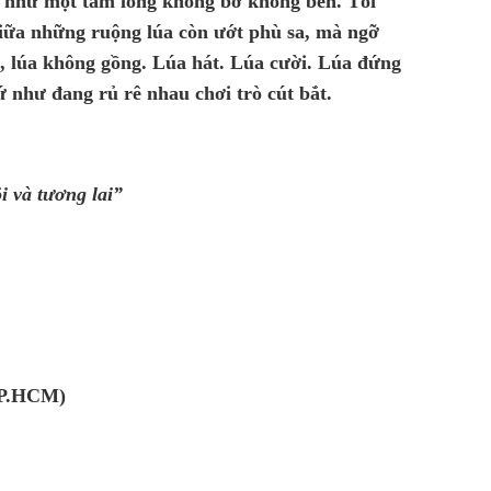
như một tấm lòng không bờ không bến. Tôi
giữa những ruộng lúa còn ướt phù sa, mà ngỡ
ó, lúa không gồng. Lúa hát. Lúa cười. Lúa đứng
ứ như đang rủ rê nhau chơi trò cút bắt.
i và tương lai”
TP.HCM)