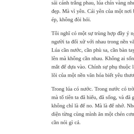
sải cánh trắng phau, lúa chín vàng nh
đẹp. Mà vì yên. Cái yên của một nơi 
ép, không đòi hỏi.
Tôi nghĩ có một sự trùng hợp đầy ý ng
người ta đối xử với nhau trong nền v
Lúa cần nước, cần phù sa, cần bàn t
lên mà không cần nhau. Không ai sốn
mắt để dựa vào. Chính sự phụ thuộc l
lõi của một nền văn hóa biết yêu thươn
Trong lúa có nước. Trong nước có trờ
mà tổ tiên ta đã hiểu, đã sống, và đ
không chỉ là để no. Mà là để nhớ. N
diện từng cùng mình ăn một chén cơ
cần nói gì cả.