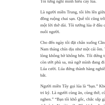
Tôi từng nghĩ mình hiểu cây lúa.
Là người miền Trung, tôi lớn lên giữ
đồng ruộng chai sạn. Quê tôi cũng trồ
một lời thở dài. Tôi tưởng lúa ở đâ
nuôi người.
Cho đến ngày tôi đặt chân xuống Cần
Nam tháng chín dịu như một cái ôm.
lòng không bờ không bến. Tôi đứng tr
còn ướt phù sa, mà ngỡ mình đang đi 
Lúa cười. Lúa đứng thành hàng nghiên
bắt.
Người miền Tây gọi lúa là “bạn.” Khô
tri kỷ. Là người cùng ăn, cùng thở, c
nghen.” “Bạn tôi khô gốc, chắc sắp g