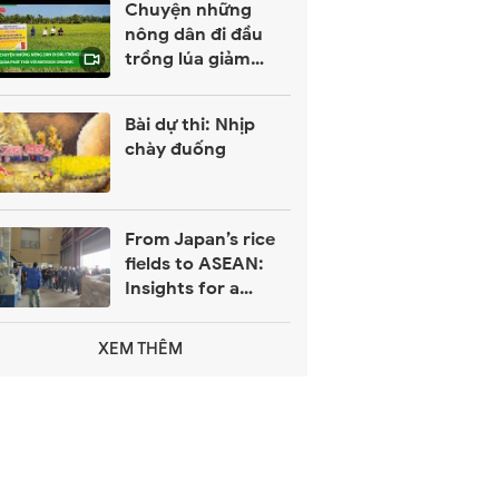
Chuyện những
nông dân đi đầu
trồng lúa giảm
phát thải với
Matsuda Organic
Bài dự thi: Nhịp
chày đuống
From Japan’s rice
fields to ASEAN:
Insights for a
sustainable
farming future
XEM THÊM