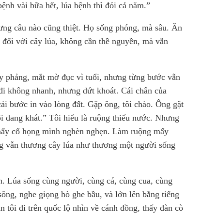
bệnh vài bữa hết, lúa bệnh thì đói cả năm.”
ng câu nào cũng thiệt. Họ sống phóng, mà sâu. Ăn
 đối với cây lúa, không cần thề nguyền, mà vẫn
ây phảng, mắt mờ đục vì tuổi, nhưng từng bước vẫn
đi không nhanh, nhưng dứt khoát. Cái chân của
cái bước in vào lòng đất. Gặp ông, tôi chào. Ông gật
ôi đang khát.” Tôi hiểu là ruộng thiếu nước. Nhưng
i thấy cổ họng mình nghèn nghẹn. Làm ruộng mấy
 vẫn thương cây lúa như thương một người sống
. Lúa sống cùng người, cùng cá, cùng cua, cùng
sông, nghe giọng hò ghe bầu, và lớn lên bằng tiếng
n tôi đi trên quốc lộ nhìn về cánh đồng, thấy đàn cò